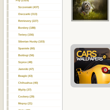
Psy (2325)
Szczeniaki (437)
Owczarki (313)
Retrievery (227)
Bordery (188)
Teriery (156)
Siberian Husky (103)
Spaniele (60)
Buldogi (56)
Szpice (48)
Jamniki (47)
Beagle (43)
Chihuahua (40)
Wyżły (37)
Cockery (29)
Mopsy (21)