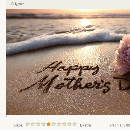
Zdjęie
Słaba
Ekstra
?rednia:
5.0