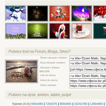
Pobierz kod na Forum, Bloga, Stron?
Średni obrazek z linkiem
Duży obrazek z linkiem
Obrazek z linkiem
BBCODE
Link do strony
Adres do strony
Adres obrazka
Pobierz na dysk, telefon, tablet, pulpit
Typowe (4:3):
[ 640x480 ]
[ 720x576 ]
[ 800x600 ]
[ 1024x768 ]
[ 1280x960 ]
[