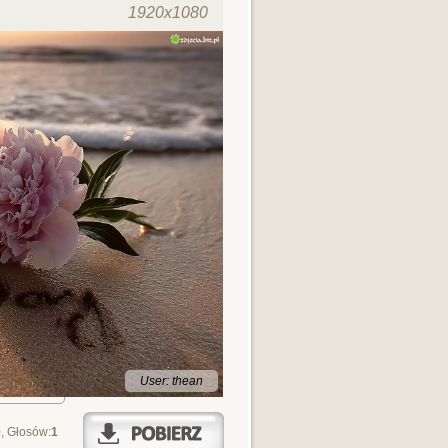
1920x1080
User: thean
0
, Głosów:
1