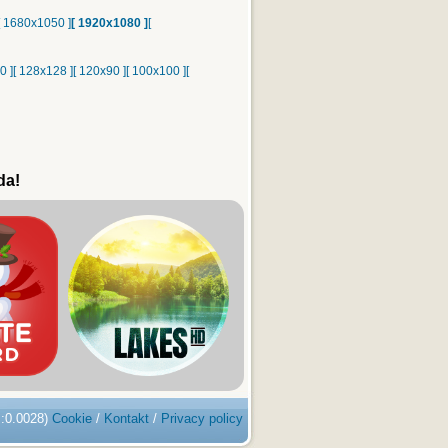
[ 1680x1050 ]
[ 1920x1080 ]
[
0 ]
[ 128x128 ]
[ 120x90 ]
[ 100x100 ]
[
da!
s:0.0028)
Cookie
/
Kontakt
/
Privacy policy