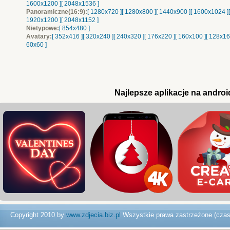
1600x1200 ]
[ 2048x1536 ]
Panoramiczne(16:9):
[ 1280x720 ]
[ 1280x800 ]
[ 1440x900 ]
[ 1600x1024 ]
1920x1200 ]
[ 2048x1152 ]
Nietypowe:
[ 854x480 ]
Avatary:
[ 352x416 ]
[ 320x240 ]
[ 240x320 ]
[ 176x220 ]
[ 160x100 ]
[ 128x16
60x60 ]
Najlepsze aplikacje na androi
Copyright 2010 by
www.zdjecia.biz.pl
Wszystkie prawa zastrzeżone (cza