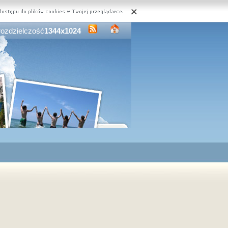
rozdzielczość
1344x1024