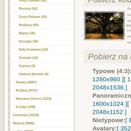
Góry Lodowe (52)
Pioruny (52)
Śre
Duż
Zorze Polarne (52)
Obr
Wulkany (50)
BB
Lin
Bagna (36)
Adr
Dżungla (36)
Ad
Rafy Koralowe (33)
Pobierz na d
Tornada (10)
Gejzery (9)
Typowe (4:3)
Głębiny Morskie (6)
1280x960 ]
[ 
Kwiaty (9587)
2048x1536 ]
Rośliny (8737)
Panoramiczn
Warzywa Owoce (1223)
1600x1024 ]
[
Grzyby (248)
2048x1152 ]
Zwierzęta (11105)
Nietypowe:
[
Miejsca (9926)
Avatary:
[ 35