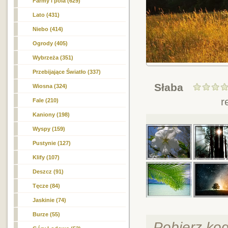
Farmy i pola (629)
Lato (431)
Niebo (414)
Ogrody (405)
Wybrzeża (351)
Przebijające Światło (337)
Słaba
Wiosna (324)
r
Fale (210)
Kaniony (198)
Wyspy (159)
Pustynie (127)
Klify (107)
Deszcz (91)
Tęcze (84)
Jaskinie (74)
Burze (55)
Pobierz ko