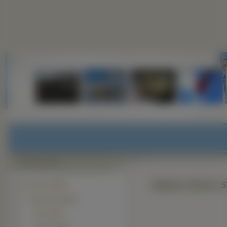
Zdjęcie, Morze, 
Przyroda (33825)
Krajobrazy
(20795)
Góry (5091)