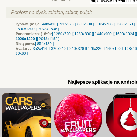
Pobierz na dysk, telefon, tablet, pulpit
Typowe (4:3):
[ 640x480 ]
[ 720x576 ]
[ 800x600 ]
[ 1024x768 ]
[ 1280x960 ]
[
1600x1200 ]
[ 2048x1536 ]
Panoramiczne(16:9):
[ 1280x720 ]
[ 1280x800 ]
[ 1440x900 ]
[ 1600x1024 ]
1920x1200 ]
[ 2048x1152 ]
Nietypowe:
[ 854x480 ]
Avatary:
[ 352x416 ]
[ 320x240 ]
[ 240x320 ]
[ 176x220 ]
[ 160x100 ]
[ 128x16
60x60 ]
Najlepsze aplikacje na androi