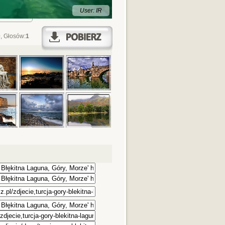
User: IR
0
, Głosów:
1