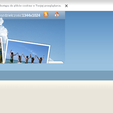
rozdzielczość
1344x1024