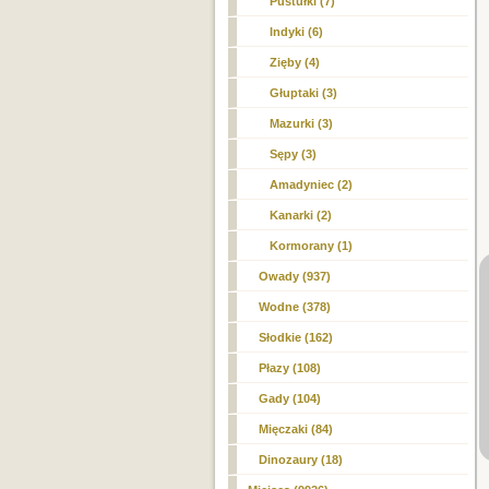
Pustułki (7)
Indyki (6)
Zięby (4)
Głuptaki (3)
Mazurki (3)
Sępy (3)
Amadyniec (2)
Kanarki (2)
Kormorany (1)
Owady (937)
Wodne (378)
Słodkie (162)
Płazy (108)
Gady (104)
Mięczaki (84)
Dinozaury (18)