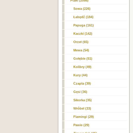
Ptaki (2058)
Sowa (226)
Łabędź (184)
Papuga (161)
Kaczki (142)
Orzeł (65)
Mewa (54)
Gołębie (51)
Kolibry (49)
Kury (44)
Czapla (39)
Gęsi (36)
Sikorka (35)
Wróbel (33)
Flamingi (29)
Pawie (29)