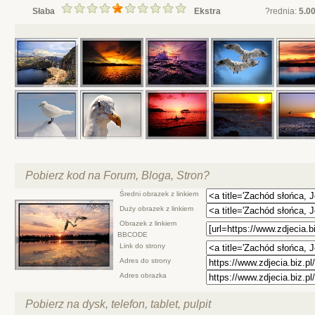
Słaba
Ekstra
?rednia:
5.0
Pobierz kod na Forum, Bloga, Stron?
Średni obrazek z linkiem
Duży obrazek z linkiem
Obrazek z linkiem
BBCODE
Link do strony
Adres do strony
Adres obrazka
Pobierz na dysk, telefon, tablet, pulpit