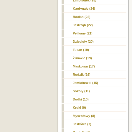
Zimorodek (25)
Kardynały (24)
Bocian (22)
Jastrząb (22)
Pelikany (21)
Dzięcioły (20)
Tukan (19)
Żurawie (19)
Maskonur (17)
Rudzik (16)
Jemiołuszki (15)
Sokoły (11)
Dudki (10)
Kruki (9)
Myszołowy (8)
Jaskółka (7)