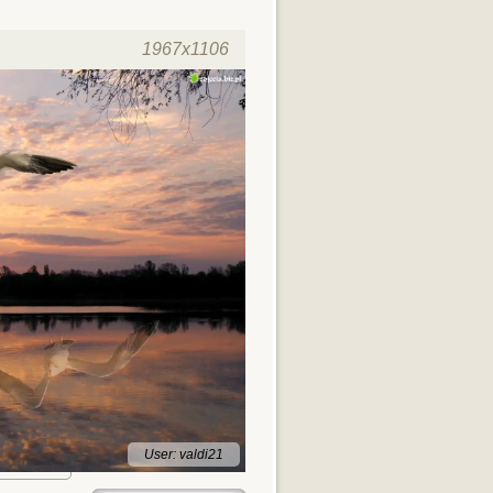
1967x1106
User: valdi21