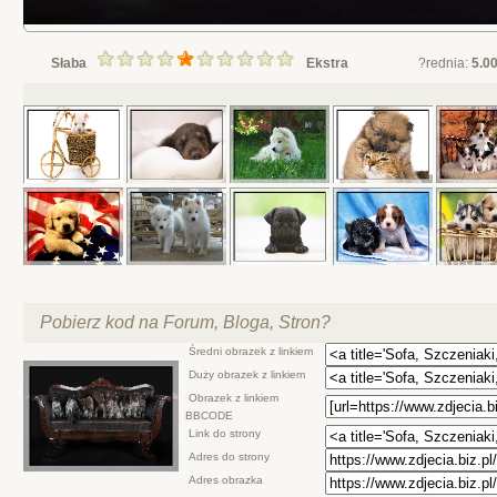
Słaba
Ekstra
?rednia:
5.0
Pobierz kod na Forum, Bloga, Stron?
Średni obrazek z linkiem
Duży obrazek z linkiem
Obrazek z linkiem
BBCODE
Link do strony
Adres do strony
Adres obrazka